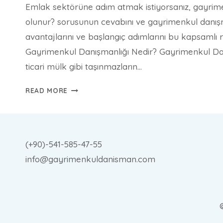
Emlak sektörüne adım atmak istiyorsanız, gayrime
olunur? sorusunun cevabını ve gayrimenkul danışm
avantajlarını ve başlangıç adımlarını bu kapsamlı r
Gayrimenkul Danışmanlığı Nedir? Gayrimenkul Danı
ticari mülk gibi taşınmazların…
GAYRIMENKUL
READ MORE
DANIŞMANI
NASIL
OLUNUR?
2025
(+90)-541-585-47-55
GÜNCEL
info@gayrimenkuldanisman.com
REHBER