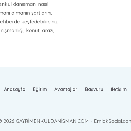
nkul danışmanı nasıl
anı olmanın şartlarını,
ehberde keşfedebilirsiniz.
şmanlığı, konut, arazi,
Anasayfa
Eğitim
Avantajlar
Başvuru
İletişim
© 2026 GAYRİMENKULDANİSMAN.COM - EmlakSocial.co